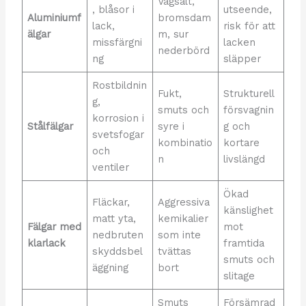
Vägsalt,
, blåsor i
utseende,
Aluminiumf
bromsdam
lack,
risk för att
älgar
m, sur
missfärgni
lacken
nederbörd
ng
släpper
Rostbildnin
Fukt,
Strukturell
g,
smuts och
försvagnin
korrosion i
Stålfälgar
syre i
g och
svetsfogar
kombinatio
kortare
och
n
livslängd
ventiler
Ökad
Fläckar,
Aggressiva
känslighet
matt yta,
kemikalier
Fälgar med
mot
nedbruten
som inte
klarlack
framtida
skyddsbel
tvättas
smuts och
äggning
bort
slitage
Smuts
Försämrad