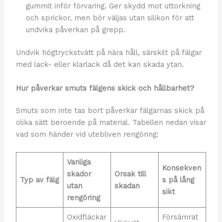
gummit inför förvaring. Ger skydd mot uttorkning
och sprickor, men bör väljas utan silikon för att
undvika påverkan på grepp.
Undvik högtryckstvätt på nära håll, särskilt på fälgar
med lack- eller klarlack då det kan skada ytan.
Hur påverkar smuts fälgens skick och hållbarhet?
Smuts som inte tas bort påverkar fälgarnas skick på
olika sätt beroende på material. Tabellen nedan visar
vad som händer vid utebliven rengöring:
Vanliga
Konsekven
skador
Orsak till
Typ av fälg
s på lång
utan
skadan
sikt
rengöring
Oxidfläckar
Försämrat