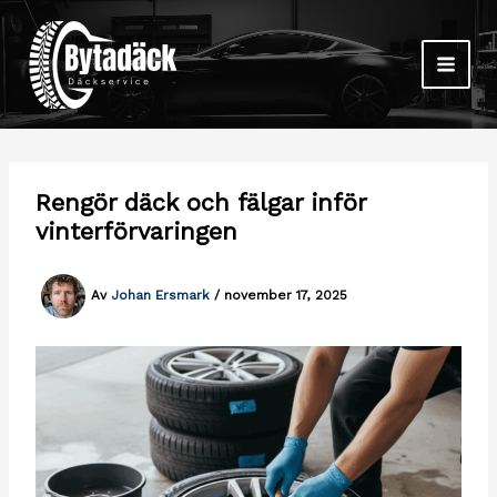
Hoppa
till
innehåll
Rengör däck och fälgar inför
vinterförvaringen
Av
Johan Ersmark
/
november 17, 2025