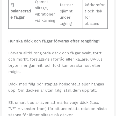
Ojämnt
Ej
fastnar
körkomfor
slitage,
balanserad
ojämnt
t och risk
vibrationer
e fälgar
under
för
vid körning
lagring
obalans
Hur ska däck och fälgar förvaras efter rengöring?
Förvara alltid rengjorda däck och fälgar svalt, torrt
och mörkt, förslagsvis i förråd eller källare. UV-ljus
bryter ner gummit, och fukt kan orsaka rost eller
mögel.
Däck med fälg bör staplas horisontellt eller hängas
upp. Om däcken är utan fälg, ställ dem upprätt.
Ett smart tips är även att märka varje däck (t.ex.
”VF” = vänster fram) för att underlätta rotation nästa
säsong för jämnt slitage på däcken.