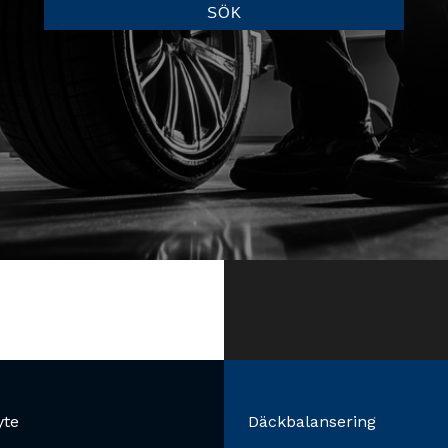
SÖK
yte
Däckbalansering