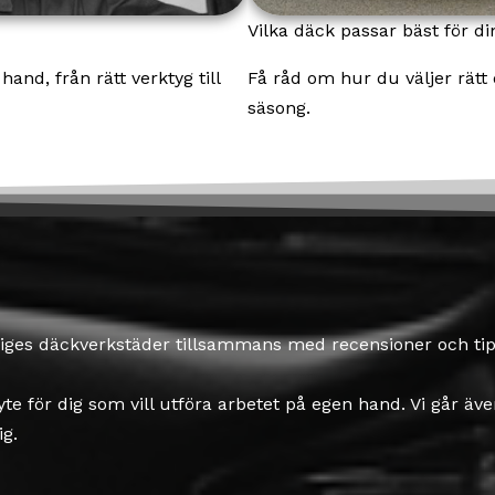
Vilka däck passar bäst för di
hand, från rätt verktyg till
Få råd om hur du väljer rätt 
säsong.
iges däckverkstäder tillsammans med recensioner och tips
te för dig som vill utföra arbetet på egen hand. Vi går äv
ig.