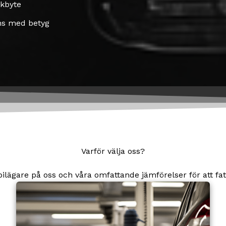
ckbyte
ns med betyg
Varför välja oss?
 bilägare på oss och våra omfattande jämförelser för att fa