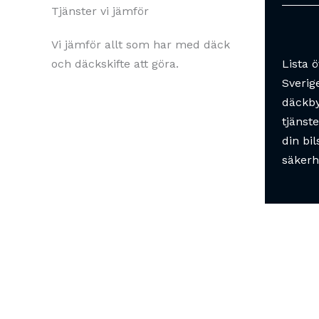
Tjänster vi jämför
Vi jämför allt som har med däck
och däckskifte att göra.
Lista 
Sverig
däckby
tjänste
din bi
säkerh