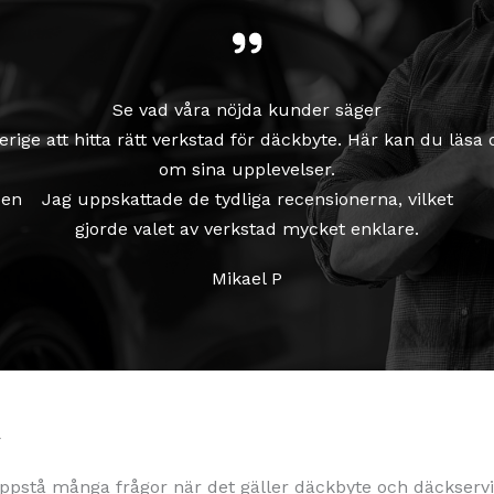
Se vad våra nöjda kunder säger
Sverige att hitta rätt verkstad för däckbyte. Här kan du lä
om sina upplevelser.
 en
Jag uppskattade de tydliga recensionerna, vilket
gjorde valet av verkstad mycket enklare.
Mikael P
r
 uppstå många frågor när det gäller däckbyte och däckservi