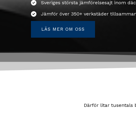
Sveriges största jämförelsesajt inom dä
Jämför över 350+ verkstäder tillsamma
LÄS MER OM OSS
Därför litar tusentals