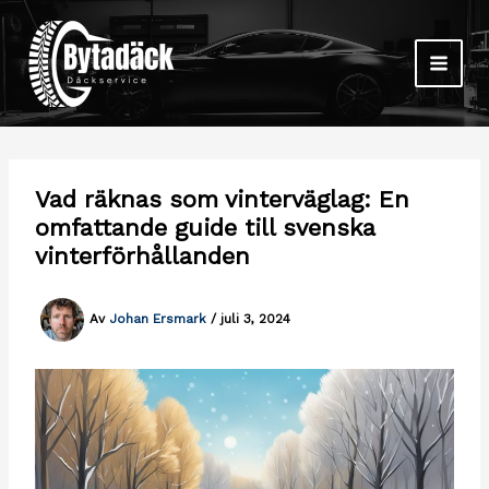
Hoppa
till
innehåll
Vad räknas som vinterväglag: En
omfattande guide till svenska
vinterförhållanden
Av
Johan Ersmark
/
juli 3, 2024