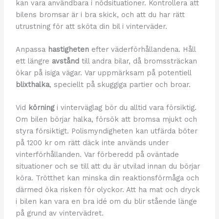
kan vara användbara i nödsituationer. Kontrollera att
bilens bromsar är i bra skick, och att du har rätt
utrustning för att sköta din bil i vinterväder.
Anpassa
hastigheten
efter väderförhållandena. Håll
ett längre
avstånd
till andra bilar, då bromssträckan
ökar på isiga vägar. Var uppmärksam på potentiell
blixthalka
, speciellt på skuggiga partier och broar.
Vid
körning
i vinterväglag bör du alltid vara försiktig.
Om bilen börjar halka, försök att bromsa mjukt och
styra försiktigt. Polismyndigheten kan utfärda böter
på 1200 kr om rätt däck inte används under
vinterförhållanden. Var förberedd på oväntade
situationer och se till att du är utvilad innan du börjar
köra. Trötthet kan minska din reaktionsförmåga och
därmed öka risken för olyckor. Att ha mat och dryck
i bilen kan vara en bra idé om du blir stående länge
på grund av vintervädret.