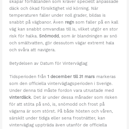
skapar förhållanden som kräver speciellt anpassade
däck och ökad försiktighet vid körning. När
temperaturen faller under noll grader, bildas is
snabbt på vägbanor. Även
regn
som faller på en kall
väg kan snabbt omvandlas till is, vilket utgör en stor
risk för halka.
Snömodd
, som är blandningen av snö
och smältvatten, gör dessutom vägar extremt hala
och svåra att navigera.
Betydelsen av Datum för Vinterväglag
Tidsperioden från
1 december till 31 mars
markeras
som den officiella vinterväglagsperioden i Sverige.
Under denna tid måste fordon vara utrustade med
vinterdäck
. Det är under dessa månader som risken
för att stöta på snö, is, snömodd och frost på
vägarna är som störst. På både hösten och våren,
särskilt under tidiga eller sena frostnätter, kan
vinterväglag uppträda även utanför de officiella